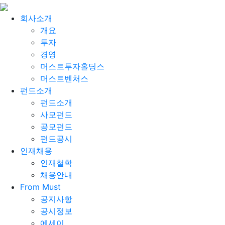
회사소개
개요
투자
경영
머스트투자홀딩스
머스트벤처스
펀드소개
펀드소개
사모펀드
공모펀드
펀드공시
인재채용
인재철학
채용안내
From Must
공지사항
공시정보
에세이