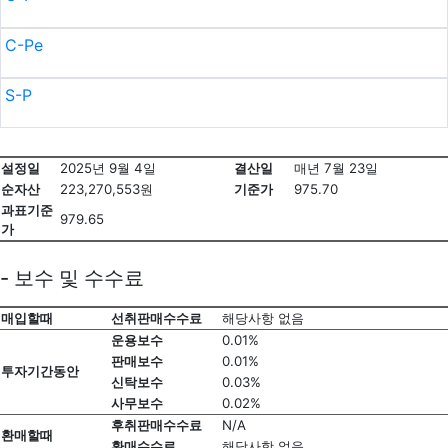
C-Pe
S-P
설정일
2025년 9월 4일
결산일
매년 7월 23일
순자산
223,270,553원
기준가
975.70
과표기준
979.65
가
- 보수 및 수수료
매입할때
선취판매수수료
해당사항 없음
운용보수
0.01%
판매보수
0.01%
투자기간동안
신탁보수
0.03%
사무보수
0.02%
후취판매수수료
N/A
환매할때
환매수수료
해당사항 없음