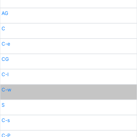
AG
C
C-e
CG
C-I
C-w
S
C-s
C-P