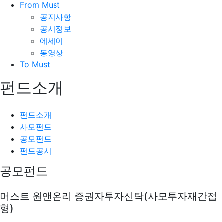
From Must
공지사항
공시정보
에세이
동영상
To Must
펀드소개
펀드소개
사모펀드
공모펀드
펀드공시
공모펀드
머스트 원앤온리 증권자투자신탁(사모투자재간접
형)