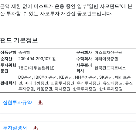
금액 제한 없이 머스트가 운용 중인 일부"일반 사모펀드"에 분
산 투자할 수 있는 사모투자 재간접 공모펀드입니다.
펀드 기본정보
상품유형
증권형
운용회사
머스트자산운용
순자산
209,494,293,107 원
수탁회사
미래에셋증권
투자위험
사무관리
1등급(매우높은위험)
한국펀드파트너스
등급
회사
DB증권, IBK투자증권, KB증권, NH투자증권, SK증권, 메리츠증
판매회사
권, 미래에셋증권, 신한투자증권, 우리투자증권, 유안타증권, 유진
투자증권, 키움증권, 하나증권, 한국투자증권, 한화투자증권
집합투자규약
투자설명서