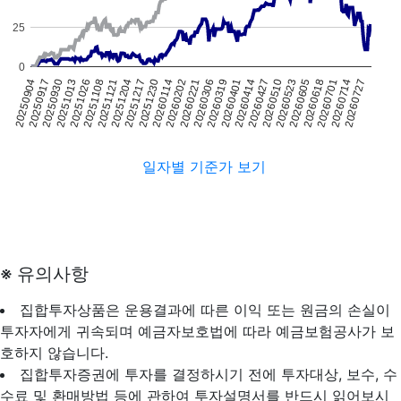
25
0
20260114
20260427
20250930
20260727
20251230
20260414
20250917
20260714
20251217
20260401
20250904
20260701
20251204
20260319
20260618
20251121
20260306
20260605
20251108
20260221
20260523
20251026
20260202
20260510
20251013
일자별 기준가 보기
※ 유의사항
집합투자상품은 운용결과에 따른 이익 또는 원금의 손실이
투자자에게 귀속되며 예금자보호법에 따라 예금보험공사가 보
호하지 않습니다.
집합투자증권에 투자를 결정하시기 전에 투자대상, 보수, 수
수료 및 환매방법 등에 관하여 투자설명서를 반드시 읽어보시