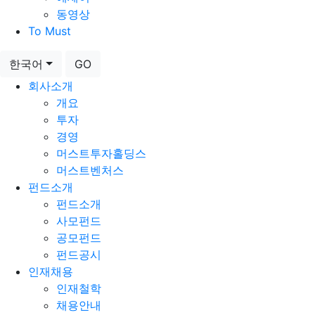
동영상
To Must
한국어
GO
회사소개
개요
투자
경영
머스트투자홀딩스
머스트벤처스
펀드소개
펀드소개
사모펀드
공모펀드
펀드공시
인재채용
인재철학
채용안내