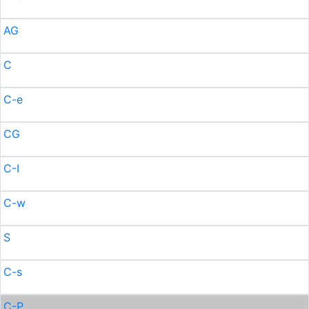
AG
C
C-e
CG
C-I
C-w
S
C-s
C-P