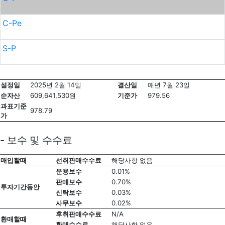
C-Pe
S-P
설정일
2025년 2월 14일
결산일
매년 7월 23일
순자산
609,641,530원
기준가
979.56
과표기준
978.79
가
- 보수 및 수수료
매입할때
선취판매수수료
해당사항 없음
운용보수
0.01%
판매보수
0.70%
투자기간동안
신탁보수
0.03%
사무보수
0.02%
후취판매수수료
N/A
환매할때
환매수수료
해당사항 없음