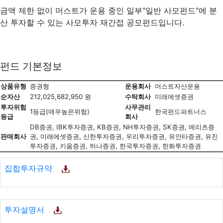
금액 제한 없이 머스트가 운용 중인 일부"일반 사모펀드"에 분
산 투자할 수 있는 사모투자 재간접 공모펀드입니다.
펀드 기본정보
상품유형
증권형
운용회사
머스트자산운용
순자산
212,025,682,950 원
수탁회사
미래에셋증권
투자위험
사무관리
1등급(매우높은위험)
한국펀드파트너스
등급
회사
DB증권, IBK투자증권, KB증권, NH투자증권, SK증권, 메리츠증
판매회사
권, 미래에셋증권, 신한투자증권, 우리투자증권, 유안타증권, 유진
투자증권, 키움증권, 하나증권, 한국투자증권, 한화투자증권
집합투자규약
투자설명서