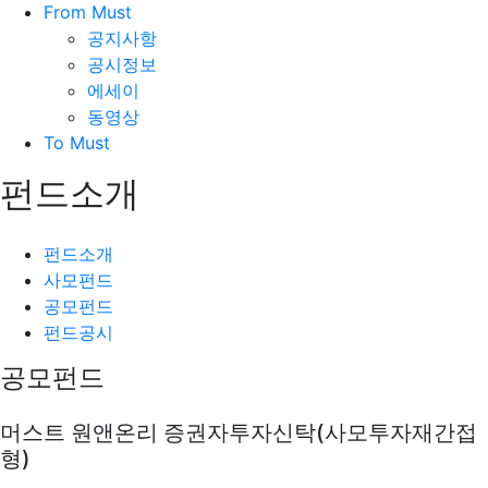
From Must
공지사항
공시정보
에세이
동영상
To Must
펀드소개
펀드소개
사모펀드
공모펀드
펀드공시
공모펀드
머스트 원앤온리 증권자투자신탁(사모투자재간접
형)