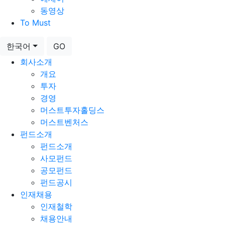
동영상
To Must
한국어
GO
회사소개
개요
투자
경영
머스트투자홀딩스
머스트벤처스
펀드소개
펀드소개
사모펀드
공모펀드
펀드공시
인재채용
인재철학
채용안내