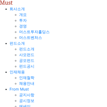
회사소개
개요
투자
경영
머스트투자홀딩스
머스트벤처스
펀드소개
펀드소개
사모펀드
공모펀드
펀드공시
인재채용
인재철학
채용안내
From Must
공지사항
공시정보
에세이