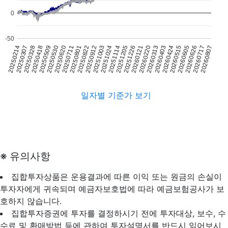
0
-50
20250530
20260121
20250822
20260424
20250328
20251114
20260717
20250620
20260220
20250912
20260515
20250418
20251205
20260807
20250711
20260313
20250214
20251003
20260605
20250509
20251226
20250801
20260403
20250307
20251024
20260626
일자별 기준가 보기
※ 유의사항
집합투자상품은 운용결과에 따른 이익 또는 원금의 손실이
투자자에게 귀속되며 예금자보호법에 따라 예금보험공사가 보
호하지 않습니다.
집합투자증권에 투자를 결정하시기 전에 투자대상, 보수, 수
수료 및 환매방법 등에 관하여 투자설명서를 반드시 읽어보시