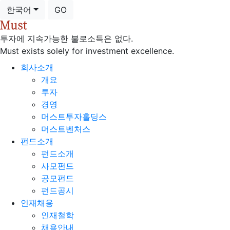
한국어
GO
투자에 지속가능한 불로소득은 없다.
Must exists solely for investment excellence.
회사소개
개요
투자
경영
머스트투자홀딩스
머스트벤처스
펀드소개
펀드소개
사모펀드
공모펀드
펀드공시
인재채용
인재철학
채용안내