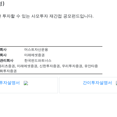
형)
산 투자할 수 있는 사모투자 재간접 공모펀드입니다.
회사
머스트자산운용
회사
미래에셋증권
관리회사
한국펀드파트너스
권, 메리츠증권, 미래에셋증권, 신한투자증권, 우리투자증권, 유안타증
 한화투자증권
투자설명서
간이투자설명서