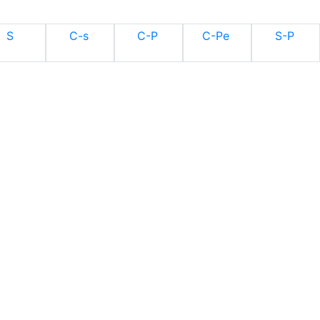
S
C-s
C-P
C-Pe
S-P