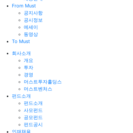
From Must
공지사항
공시정보
에세이
동영상
To Must
회사소개
개요
투자
경영
머스트투자홀딩스
머스트벤처스
펀드소개
펀드소개
사모펀드
공모펀드
펀드공시
인재채용