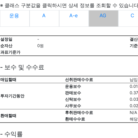
※ 클래스 구분값을 클릭하시면 상세 정보를 조회할 수 있습니다
운용
A
A-e
AG
C
설정일
-
결산
순자산
0원
기준
과표기준가
- 보수 및 수수료
매입할때
선취판매수수료
납입
운용보수
0.0
판매보수
0.3
투자기간동안
신탁보수
0.0
사무보수
0.0
후취판매수수료
N/A
환매할때
환매수수료
해당
- 수익률