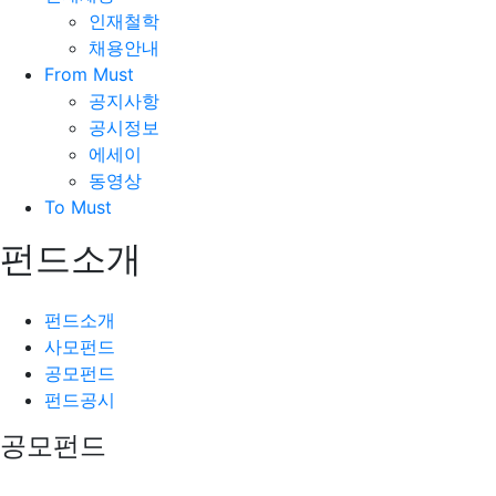
인재철학
채용안내
From Must
공지사항
공시정보
에세이
동영상
To Must
펀드소개
펀드소개
사모펀드
공모펀드
펀드공시
공모펀드