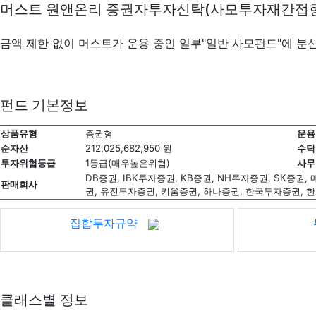
머스트 원앤온리 증권자투자신탁(사모투자재간접
금액 제한 없이 머스트가 운용 중인 일부"일반 사모펀드"에 분
펀드 기본정보
상품유형
증권형
운용
순자산
212,025,682,950 원
수탁
투자위험등급
1등급(매우높은위험)
사무
DB증권, IBK투자증권, KB증권, NH투자증권, SK증
판매회사
권, 유진투자증권, 키움증권, 하나증권, 한국투자증권,
집합투자규약
클래스별 정보