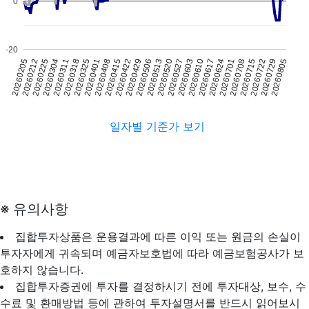
0
-20
20260506
20260610
20260715
20260212
20260325
20260429
20260603
20260708
20260205
20260318
20260422
20260527
20260701
20260805
20260311
20260415
20260520
20260624
20260729
20260304
20260408
20260513
20260617
20260722
20260225
20260401
일자별 기준가 보기
※ 유의사항
집합투자상품은 운용결과에 따른 이익 또는 원금의 손실이
투자자에게 귀속되며 예금자보호법에 따라 예금보험공사가 보
호하지 않습니다.
집합투자증권에 투자를 결정하시기 전에 투자대상, 보수, 수
수료 및 환매방법 등에 관하여 투자설명서를 반드시 읽어보시