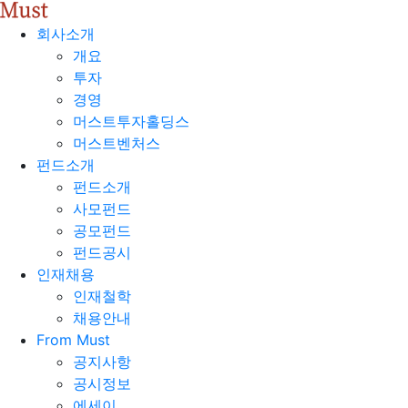
회사소개
개요
투자
경영
머스트투자홀딩스
머스트벤처스
펀드소개
펀드소개
사모펀드
공모펀드
펀드공시
인재채용
인재철학
채용안내
From Must
공지사항
공시정보
에세이