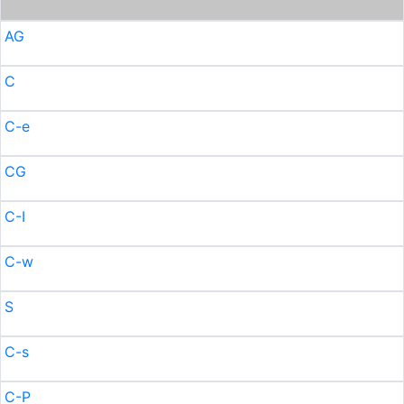
AG
C
C-e
CG
C-I
C-w
S
C-s
C-P