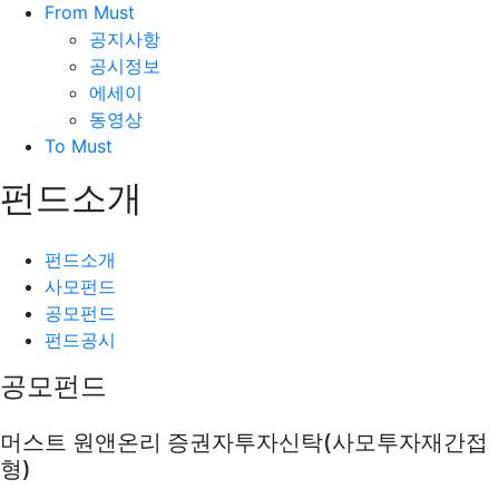
From Must
공지사항
공시정보
에세이
동영상
To Must
펀드소개
펀드소개
사모펀드
공모펀드
펀드공시
공모펀드
머스트 원앤온리 증권자투자신탁(사모투자재간접
형)