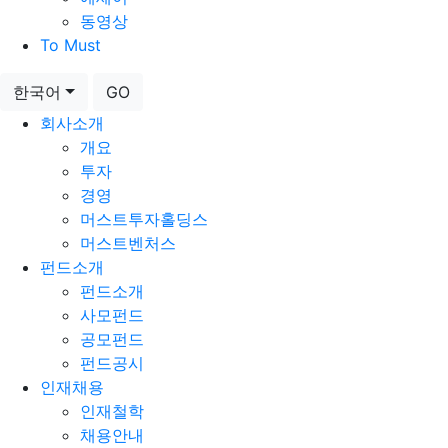
동영상
To Must
한국어
GO
회사소개
개요
투자
경영
머스트투자홀딩스
머스트벤처스
펀드소개
펀드소개
사모펀드
공모펀드
펀드공시
인재채용
인재철학
채용안내