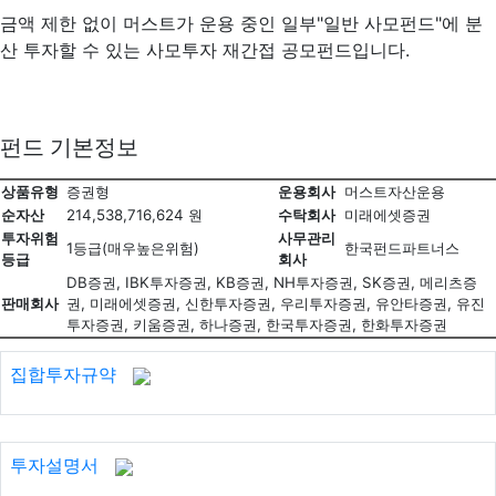
금액 제한 없이 머스트가 운용 중인 일부"일반 사모펀드"에 분
산 투자할 수 있는 사모투자 재간접 공모펀드입니다.
펀드 기본정보
상품유형
증권형
운용회사
머스트자산운용
순자산
214,538,716,624 원
수탁회사
미래에셋증권
투자위험
사무관리
1등급(매우높은위험)
한국펀드파트너스
등급
회사
DB증권, IBK투자증권, KB증권, NH투자증권, SK증권, 메리츠증
판매회사
권, 미래에셋증권, 신한투자증권, 우리투자증권, 유안타증권, 유진
투자증권, 키움증권, 하나증권, 한국투자증권, 한화투자증권
집합투자규약
투자설명서