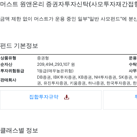
머스트 원앤온리 증권자투자신탁(사모투자재간접
금액 제한 없이 머스트가 운용 중인 일부"일반 사모펀드"에 분
펀드 기본정보
상품유형
증권형
운용
순자산
209,494,293,107 원
수탁
투자위험등급
1등급(매우높은위험)
사무
DB증권, IBK투자증권, KB증권, NH투자증권, SK증
판매회사
권, 유진투자증권, 키움증권, 하나증권, 한국투자증권,
집합투자규약
클래스별 정보