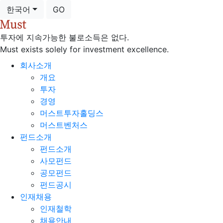
한국어
GO
투자에 지속가능한 불로소득은 없다.
Must exists solely for investment excellence.
회사소개
개요
투자
경영
머스트투자홀딩스
머스트벤처스
펀드소개
펀드소개
사모펀드
공모펀드
펀드공시
인재채용
인재철학
채용안내