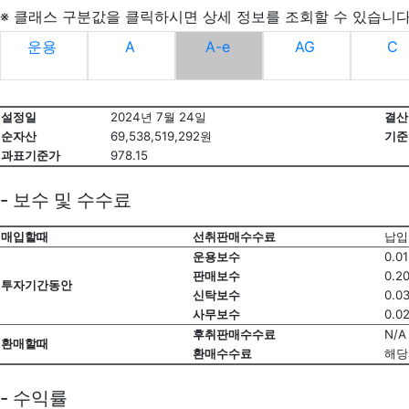
※ 클래스 구분값을 클릭하시면 상세 정보를 조회할 수 있습니다
운용
A
A-e
AG
C
설정일
2024년 7월 24일
결산
순자산
69,538,519,292원
기준
과표기준가
978.15
- 보수 및 수수료
매입할때
선취판매수수료
납입
운용보수
0.0
판매보수
0.2
투자기간동안
신탁보수
0.0
사무보수
0.0
후취판매수수료
N/A
환매할때
환매수수료
해당
- 수익률