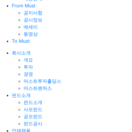
From Must
공지사항
공시정보
에세이
동영상
To Must
회사소개
개요
투자
경영
머스트투자홀딩스
머스트벤처스
펀드소개
펀드소개
사모펀드
공모펀드
펀드공시
인재채용