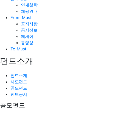
인재철학
채용안내
From Must
공지사항
공시정보
에세이
동영상
To Must
펀드소개
펀드소개
사모펀드
공모펀드
펀드공시
공모펀드