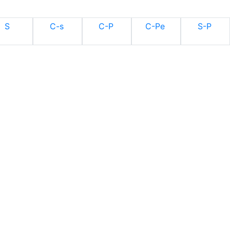
S
C-s
C-P
C-Pe
S-P