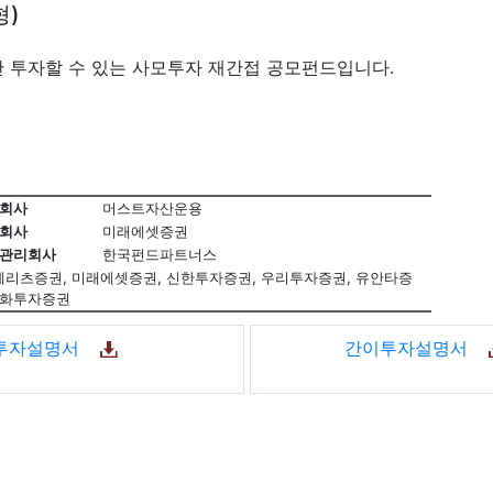
형)
산 투자할 수 있는 사모투자 재간접 공모펀드입니다.
회사
머스트자산운용
회사
미래에셋증권
관리회사
한국펀드파트너스
권, 메리츠증권, 미래에셋증권, 신한투자증권, 우리투자증권, 유안타증
 한화투자증권
투자설명서
간이투자설명서