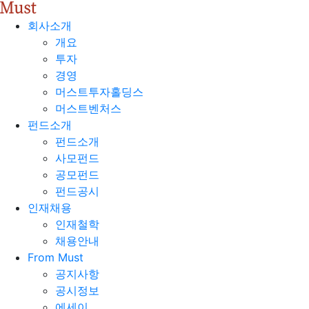
회사소개
개요
투자
경영
머스트투자홀딩스
머스트벤처스
펀드소개
펀드소개
사모펀드
공모펀드
펀드공시
인재채용
인재철학
채용안내
From Must
공지사항
공시정보
에세이