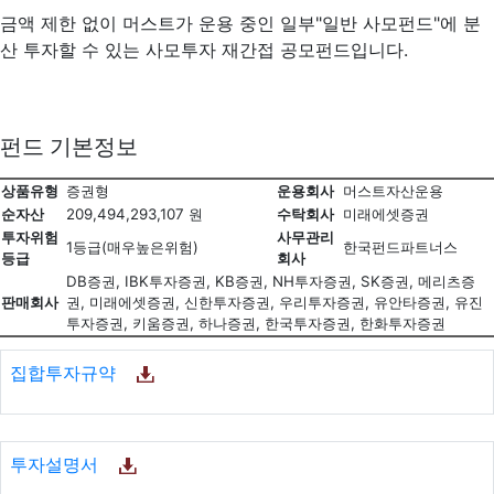
금액 제한 없이 머스트가 운용 중인 일부"일반 사모펀드"에 분
산 투자할 수 있는 사모투자 재간접 공모펀드입니다.
펀드 기본정보
상품유형
증권형
운용회사
머스트자산운용
순자산
209,494,293,107 원
수탁회사
미래에셋증권
투자위험
사무관리
1등급(매우높은위험)
한국펀드파트너스
등급
회사
DB증권, IBK투자증권, KB증권, NH투자증권, SK증권, 메리츠증
판매회사
권, 미래에셋증권, 신한투자증권, 우리투자증권, 유안타증권, 유진
투자증권, 키움증권, 하나증권, 한국투자증권, 한화투자증권
집합투자규약
투자설명서