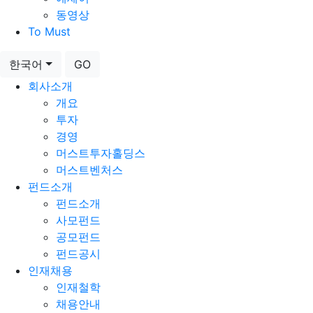
동영상
To Must
한국어
GO
회사소개
개요
투자
경영
머스트투자홀딩스
머스트벤처스
펀드소개
펀드소개
사모펀드
공모펀드
펀드공시
인재채용
인재철학
채용안내