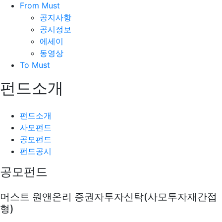
From Must
공지사항
공시정보
에세이
동영상
To Must
펀드소개
펀드소개
사모펀드
공모펀드
펀드공시
공모펀드
머스트 원앤온리 증권자투자신탁(사모투자재간접
형)