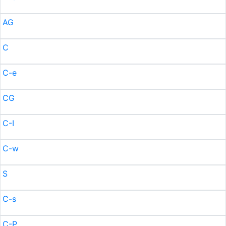
AG
C
C-e
CG
C-I
C-w
S
C-s
C-P